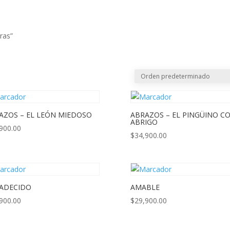
CREAR PQRS
CO
ras”
AZOS – EL LEÓN MIEDOSO
ABRAZOS – EL PINGÜINO C
ABRIGO
900.00
$
34,900.00
ADECIDO
AMABLE
900.00
$
29,900.00