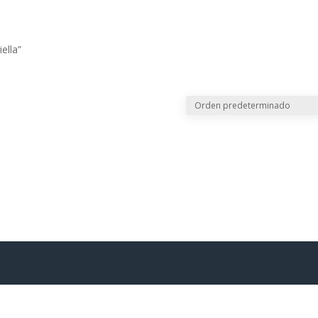
CREAR PQRS
CO
ella”