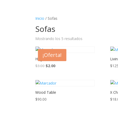
Inicio
/ Sofas
Sofas
Mostrando los 5 resultados
¡Oferta!
Hug Sofa
Livi
El
El
$
3.00
$
2.00
$
125
precio
precio
original
actual
era:
es:
$3.00.
$2.00.
Wood Table
X Ch
$
90.00
$
18.