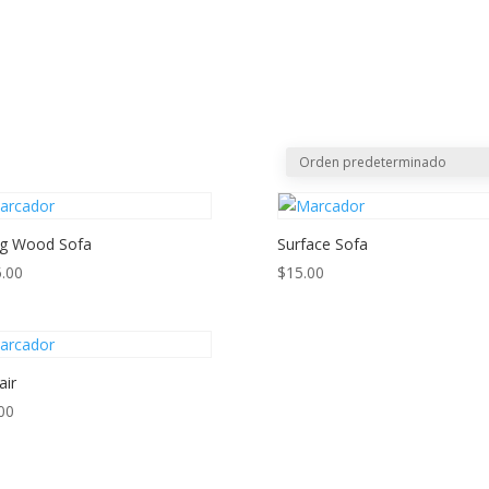
CREAR PQRS
CO
ng Wood Sofa
Surface Sofa
.00
$
15.00
air
00