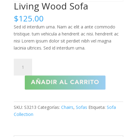
Living Wood Sofa
$
125.00
Sed id interdum urna. Nam ac elit a ante commodo
tristique. tum vehicula a hendrerit ac nisi. hendrerit ac
nisi Lorem ipsum dolor sit perdiet nibh vel magna
lacinia ultrices. Sed id interdum urna.
Living
Wood
Sofa
AÑADIR AL CARRITO
cantidad
SKU:
S3213
Categorías:
Chairs
,
Sofas
Etiqueta:
Sofa
Collection