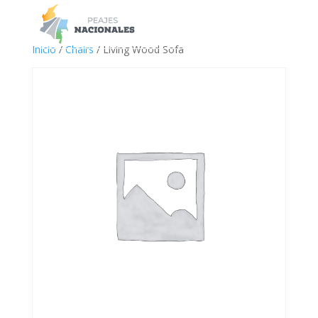
a
Inicio
/
Chairs
/ Living Wood Sofa