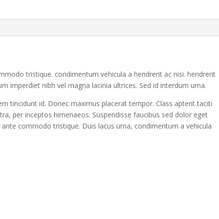
mmodo tristique. condimentum vehicula a hendrerit ac nisi. hendrerit
m imperdiet nibh vel magna lacinia ultrices. Sed id interdum urna.
rem tincidunt id. Donec maximus placerat tempor. Class aptent taciti
stra, per inceptos himenaeos. Suspendisse faucibus sed dolor eget
a ante commodo tristique. Duis lacus urna, condimentum a vehicula