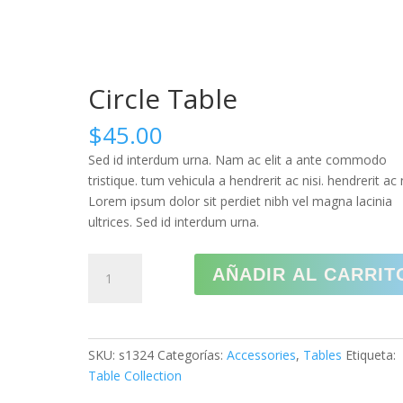
CREAR PQRS
CO
Circle Table
$
45.00
Sed id interdum urna. Nam ac elit a ante commodo
tristique. tum vehicula a hendrerit ac nisi. hendrerit ac 
Lorem ipsum dolor sit perdiet nibh vel magna lacinia
ultrices. Sed id interdum urna.
Circle
AÑADIR AL CARRIT
Table
cantidad
SKU:
s1324
Categorías:
Accessories
,
Tables
Etiqueta:
Table Collection