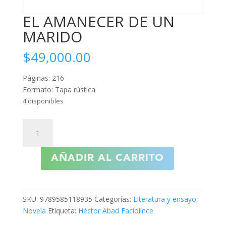
EL AMANECER DE UN
MARIDO
$
49,000.00
Páginas: 216
Formato: Tapa rústica
4 disponibles
EL
AMANECER
DE
AÑADIR AL CARRITO
UN
MARIDO
cantidad
SKU:
9789585118935
Categorías:
Literatura y ensayo
,
Novela
Etiqueta:
Héctor Abad Faciolince