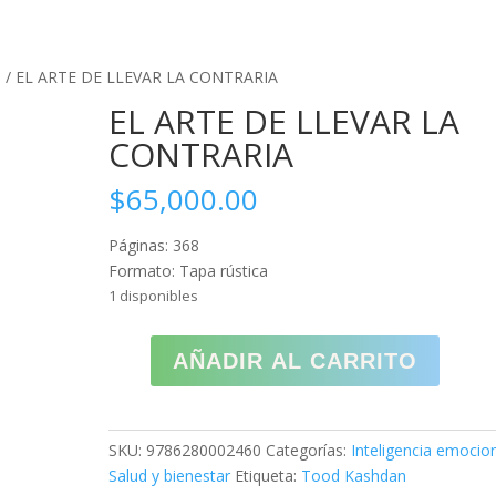
CREAR PQRS
CO
l
/ EL ARTE DE LLEVAR LA CONTRARIA
EL ARTE DE LLEVAR LA
CONTRARIA
$
65,000.00
Páginas: 368
Formato: Tapa rústica
1 disponibles
EL
AÑADIR AL CARRITO
ARTE
DE
LLEVAR
LA
SKU:
9786280002460
Categorías:
Inteligencia emocio
CONTRARIA
Salud y bienestar
Etiqueta:
Tood Kashdan