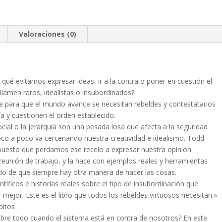
cantidad
Valoraciones (0)
é evitamos expresar ideas, ir a la contra o poner en cuestión el
lamen raros, idealistas o insubordinados?
ue para que el mundo avance se necesitan rebeldes y contestatarios
a y cuestionen el orden establecido.
social o la jerarquía son una pesada losa que afecta a la seguridad
o a poco va cercenando nuestra creatividad e idealismo. Todd
opuesto que perdamos ese recelo a expresar nuestra opinión
 reunión de trabajo, y la hace con ejemplos reales y herramientas
cido de que siempre hay otra manera de hacer las cosas.
ficos e historias reales sobre el tipo de insubordinación que
ejor. Este es el libro que todos los rebeldes virtuosos necesitan.»
bitos
 sobre todo cuando el sistema está en contra de nosotros? En este