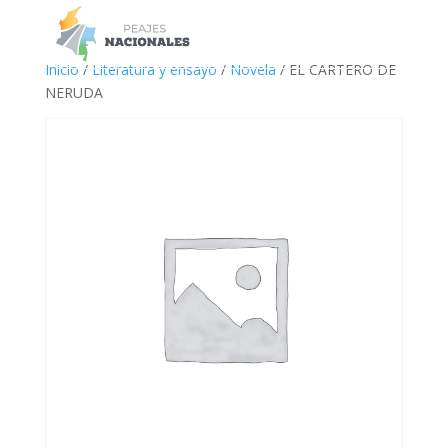
a
Inicio
/
Literatura y ensayo
/
Novela
/ EL CARTERO DE
NERUDA