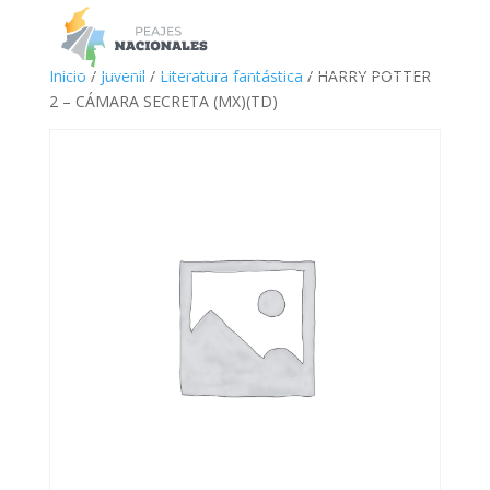
a
Inicio
/
Juvenil
/
Literatura fantástica
/ HARRY POTTER
2 – CÁMARA SECRETA (MX)(TD)