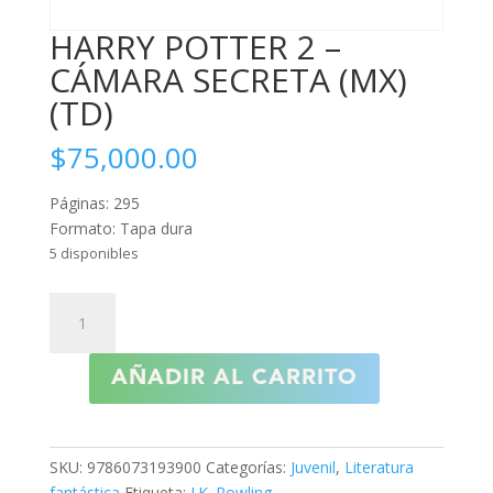
HARRY POTTER 2 –
CÁMARA SECRETA (MX)
(TD)
$
75,000.00
Páginas: 295
Formato: Tapa dura
5 disponibles
HARRY
POTTER
2
AÑADIR AL CARRITO
-
CÁMARA
SECRETA
(MX)
SKU:
9786073193900
Categorías:
Juvenil
,
Literatura
(TD)
fantástica
Etiqueta:
J.K. Rowling