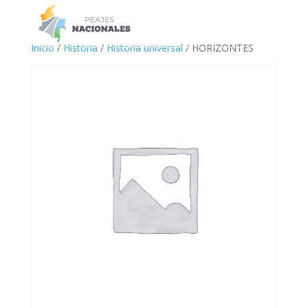
a
Inicio
/
Historia
/
Historia universal
/ HORIZONTES