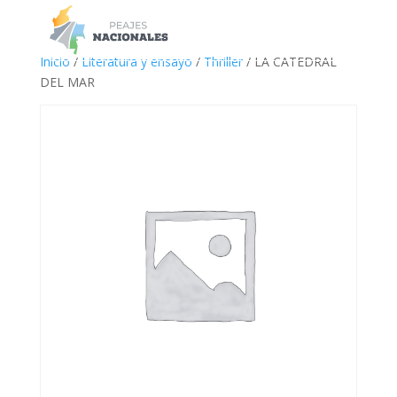
a
Inicio
/
Literatura y ensayo
/
Thriller
/ LA CATEDRAL
DEL MAR