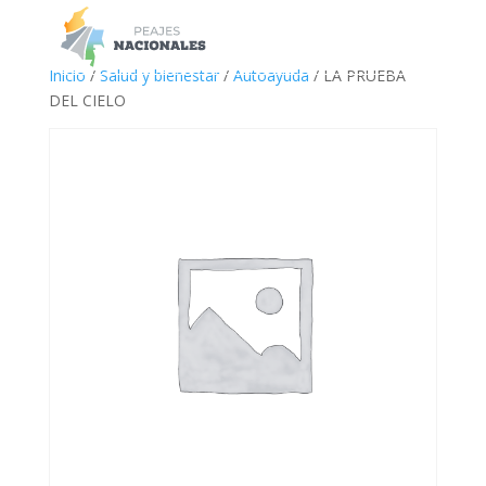
a
Inicio
/
Salud y bienestar
/
Autoayuda
/ LA PRUEBA
DEL CIELO