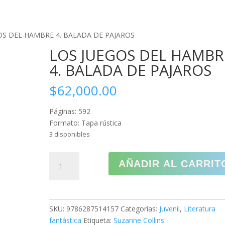
CREAR PQRS
CO
OS DEL HAMBRE 4. BALADA DE PAJAROS
LOS JUEGOS DEL HAMBR
4. BALADA DE PAJAROS
$
62,000.00
Páginas: 592
Formato: Tapa rústica
3 disponibles
LOS
AÑADIR AL CARRIT
JUEGOS
DEL
HAMBRE
4.
SKU:
9786287514157
Categorías:
Juvenil
,
Literatura
BALADA
fantástica
Etiqueta:
Suzanne Collins