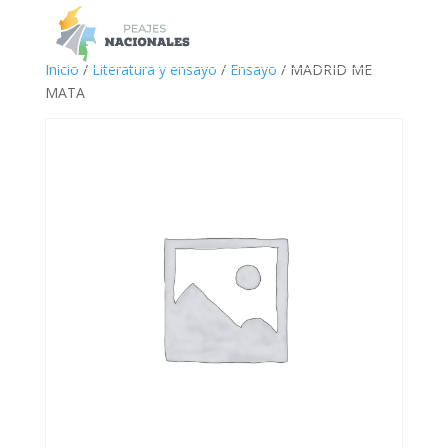
a
Inicio
/
Literatura y ensayo
/
Ensayo
/ MADRID ME
MATA