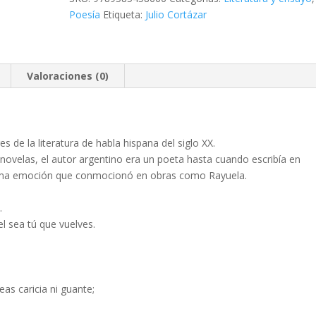
SEA
Poesía
Etiqueta:
Julio Cortázar
QUE
TU
VUELVAS
cantidad
Valoraciones (0)
es de la literatura de habla hispana del siglo XX.
ovelas, el autor argentino era un poeta hasta cuando escribía en
isma emoción que conmocionó en obras como Rayuela.
.
l sea tú que vuelves.
as caricia ni guante;