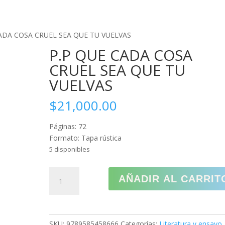
CREAR PQRS
CO
CADA COSA CRUEL SEA QUE TU VUELVAS
P.P QUE CADA COSA
CRUEL SEA QUE TU
VUELVAS
$
21,000.00
Páginas: 72
Formato: Tapa rústica
5 disponibles
P.P
AÑADIR AL CARRIT
QUE
CADA
COSA
CRUEL
SKU:
9789585458666
Categorías:
Literatura y ensayo
,