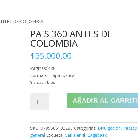
CREAR PQRS
CO
 ANTES DE COLOMBIA
PAIS 360 ANTES DE
COLOMBIA
$
55,000.00
Páginas: 480
Formato: Tapa rústica
8 disponibles
PAIS
AÑADIR AL CARRIT
360
ANTES
DE
COLOMBIA
SKU:
9789585132283
Categorías:
Divulgación
,
Interés
cantidad
general
Etiqueta:
Carl Henrik Lagebaek