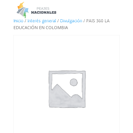
a
Inicio
/
Interés general
/
Divulgación
/ PAIS 360 LA
EDUCACIÓN EN COLOMBIA