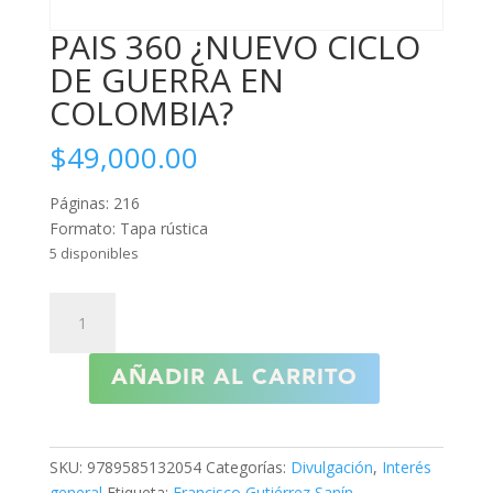
PAIS 360 ¿NUEVO CICLO
DE GUERRA EN
COLOMBIA?
$
49,000.00
Páginas: 216
Formato: Tapa rústica
5 disponibles
PAIS
360
¿NUEVO
AÑADIR AL CARRITO
CICLO
DE
GUERRA
EN
SKU:
9789585132054
Categorías:
Divulgación
,
Interés
COLOMBIA?
general
Etiqueta:
Francisco Gutiérrez Sanín