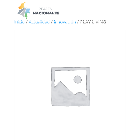
a
Inicio
/
Actualidad
/
Innovación
/ PLAY LIVING