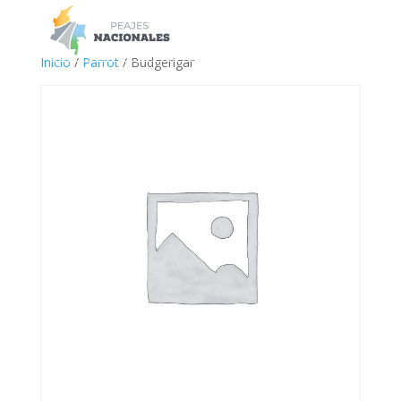
a
Inicio
/
Parrot
/ Budgerigar