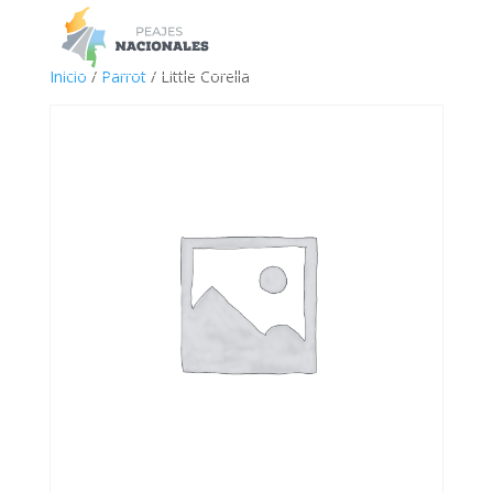
a
Inicio
/
Parrot
/ Little Corella