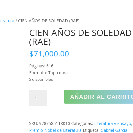
CREAR PQRS
CO
teratura
/ CIEN AÑOS DE SOLEDAD (RAE)
CIEN AÑOS DE SOLEDAD
(RAE)
$
71,000.00
Páginas: 616
Formato: Tapa dura
5 disponibles
CIEN
AÑADIR AL CARRIT
AÑOS
DE
SOLEDAD
(RAE)
SKU:
9789585118010
Categorías:
Literatura y ensayo
,
cantidad
Premio Nobel de Literatura
Etiqueta:
Gabriel García