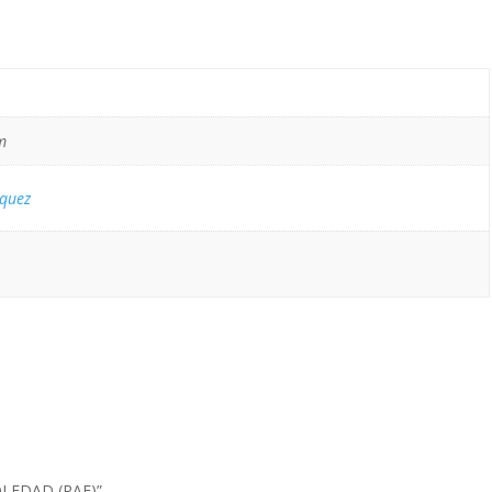
m
quez
SOLEDAD (RAE)”