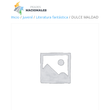
a
Inicio
/
Juvenil
/
Literatura fantástica
/ DULCE MALDAD