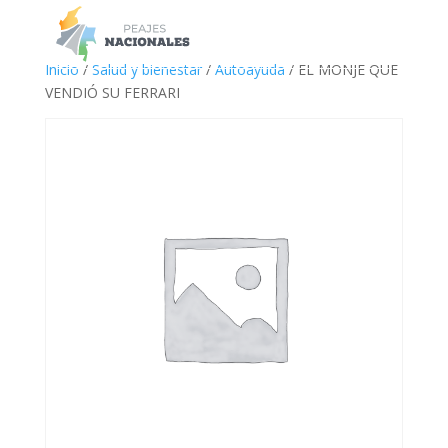
a
Inicio
/
Salud y bienestar
/
Autoayuda
/ EL MONJE QUE
VENDIÓ SU FERRARI