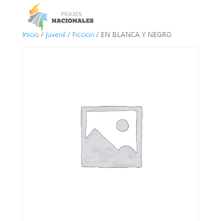
a
Inicio
/
Juvenil
/
Ficcion
/ EN BLANCA Y NEGRO