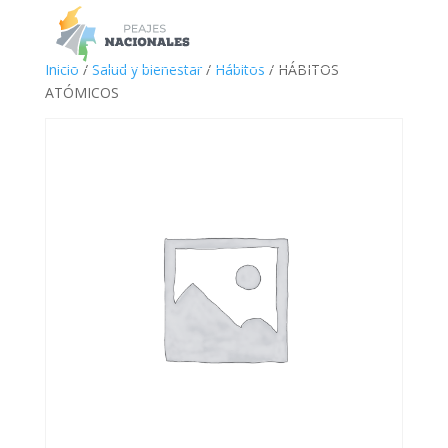
a
Inicio
/
Salud y bienestar
/
Hábitos
/ HÁBITOS
ATÓMICOS