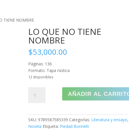
CREAR PQRS
CO
NO TIENE NOMBRE
LO QUE NO TIENE
NOMBRE
$
53,000.00
Páginas: 136
Formato: Tapa rústica
12 disponibles
LO
AÑADIR AL CARRIT
QUE
NO
TIENE
NOMBRE
SKU:
9789587585339
Categorías:
Literatura y ensayo
,
cantidad
Novela
Etiqueta:
Piedad Bonnett