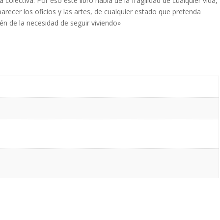
colectiva. Por eso este libro habla de la fragilidad de cualquier vida,
recer los oficios y las artes, de cualquier estado que pretenda
én de la necesidad de seguir viviendo»