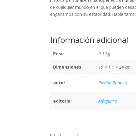
historia personal en una experiencia humana 
de cualquier mundo en el que pueden desapa
engañarnos con su estabilidad. Habla tambi
Información adicional
Peso
0.1 kg
Dimensiones
15 × 1.1 × 24 cm
autor
Piedad Bonnett
editorial
Alfaguara