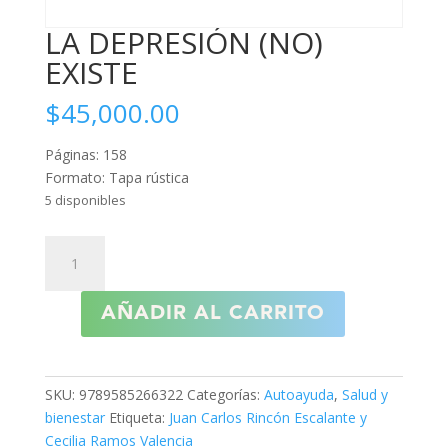
LA DEPRESIÓN (NO)
EXISTE
$
45,000.00
Páginas: 158
Formato: Tapa rústica
5 disponibles
LA
DEPRESIÓN
(NO)
AÑADIR AL CARRITO
EXISTE
cantidad
SKU:
9789585266322
Categorías:
Autoayuda
,
Salud y
bienestar
Etiqueta:
Juan Carlos Rincón Escalante y
Cecilia Ramos Valencia